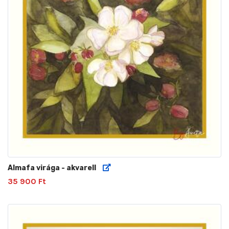
Almafa virága - akvarell
35 900 Ft