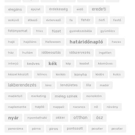
eredeti
elegáns
érdekesség
épület
erdő
fehér
esküvő
étkező
évtervező
fa
férfi
festő
fotónyomat
füzet
friss
gyerekszobába
gyümölcs
határidőnapló
hajó
hajólánc
Halloween
havas
időbeosztás
időszervezés
ház
hullám
ingatlan
kék
kedves
interjú
kép
kezdet
kézműves
konyha
kézzel készült
kilincs
kockás
ködös
kulcs
lakberendezés
lendületes
lila
lánc
madár
meleg színek
madártoll
marketing
monokróm
napló
naplemente
nappali
narancs
nő
növény
nyár
otthon
ősz
okker
nyomtatható
piros
pontozott
panoráma
párna
poszter
poszter