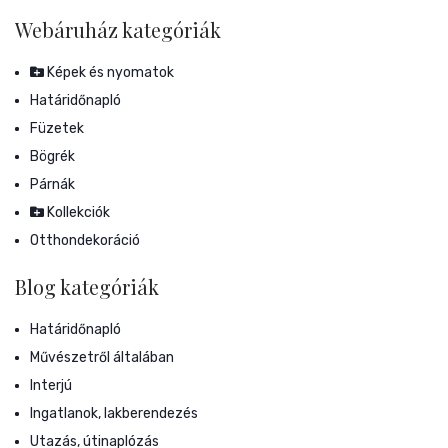
Webáruház kategóriák
Képek és nyomatok
Határidőnapló
Füzetek
Bögrék
Párnák
Kollekciók
Otthondekoráció
Blog kategóriák
Határidőnapló
Művészetről általában
Interjú
Ingatlanok, lakberendezés
Utazás, útinaplózás