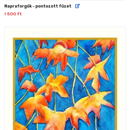
Napraforgók - pontozott füzet
1 500 Ft