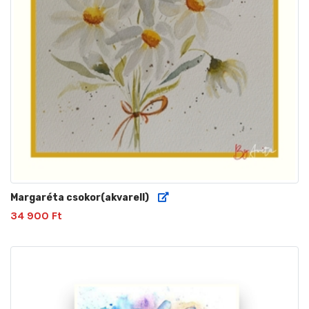
Margaréta csokor(akvarell)
34 900 Ft