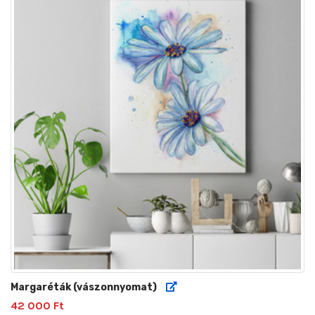
Margaréták (vászonnyomat)
42 000 Ft