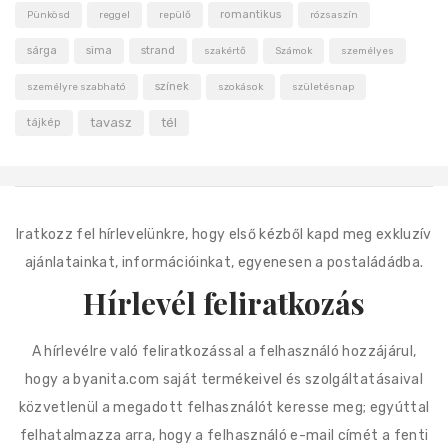
romantikus
Pünkösd
reggel
repülő
rózsaszín
sárga
sima
strand
szakértő
Számok
személyes
színek
személyre szabható
szokások
születésnap
tavasz
tél
tájkép
Iratkozz fel hírlevelünkre, hogy első kézből kapd meg exkluzív
ajánlatainkat, információinkat, egyenesen a postaládádba.
Hírlevél feliratkozás
A hírlevélre való feliratkozással a felhasználó hozzájárul,
hogy a byanita.com saját termékeivel és szolgáltatásaival
közvetlenül a megadott felhasználót keresse meg; egyúttal
felhatalmazza arra, hogy a felhasználó e-mail címét a fenti