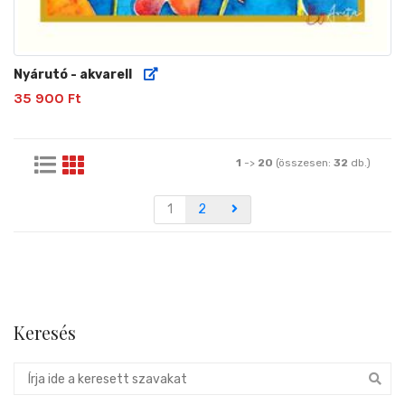
Nyárutó - akvarell
35 900 Ft
1
->
20
(összesen:
32
db.)
1
2
Keresés