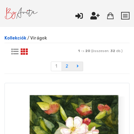
Kollekciók
/ Virágok
1
->
20
(összesen:
32
db.)
1
2