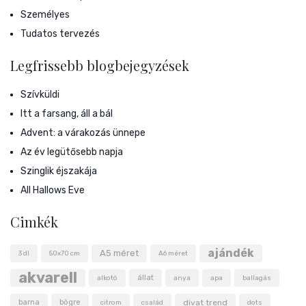
Személyes
Tudatos tervezés
Legfrissebb blogbejegyzések
Szívküldi
Itt a farsang, áll a bál
Advent: a várakozás ünnepe
Az év legütősebb napja
Szinglik éjszakája
All Hallows Eve
Cimkék
ajándék
A5 méret
3 dl
50x70 cm
A6 méret
akvarell
állat
alkotó
anya
apa
ballagás
barna
bögre
divat trend
citrom
család
dots