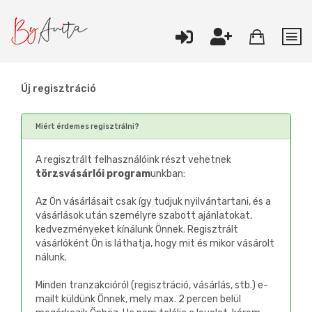
Új regisztráció
Miért érdemes regisztrálni?
A regisztrált felhasználóink részt vehetnek
törzsvásárlói program
unkban:
Az Ön vásárlásait csak így tudjuk nyilvántartani, és a
vásárlások után személyre szabott ajánlatokat,
kedvezményeket kínálunk Önnek. Regisztrált
vásárlóként Ön is láthatja, hogy mit és mikor vásárolt
nálunk.
Minden tranzakcióról (regisztráció, vásárlás, stb.) e-
mailt küldünk Önnek, mely max. 2 percen belül