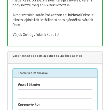
megérkezik Önhöz. Ha nem találja a levelet, kérem,
hogy nézze meg a SPAMek között is.
A regisztráció során íratkozzon fel
hírlevel
ünkre is:
alkalmi ajánlatok, letölthető apró ajándékok várnak
Önre.
Várjuk Önt ügyfeleink között!
Vásárláshoz és számlázáshoz szükséges adatok
Személyes információk
Vezetéknév:
Keresztnév: