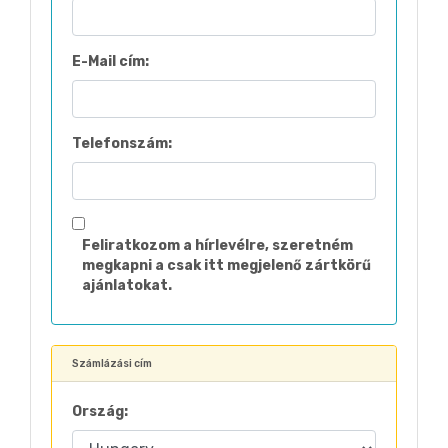
E-Mail cím:
Telefonszám:
Feliratkozom a hírlevélre, szeretném
megkapni a csak itt megjelenő zártkörű
ajánlatokat.
Számlázási cím
Ország: