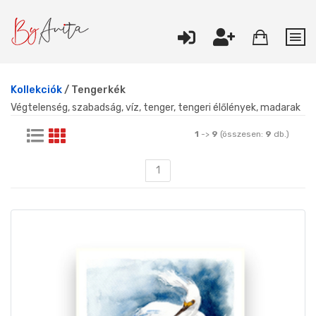
Kollekciók
/ Tengerkék
Végtelenség, szabadság, víz, tenger, tengeri élőlények, madarak
1
->
9
(összesen:
9
db.)
1