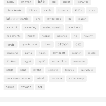
kék
kedves
interjú
kép
kezdet
kézműves
konyha
kézzel készült
kilincs
kockás
ködös
kulcs
lakberendezés
lendületes
lila
lánc
madár
meleg színek
madártoll
marketing
monokróm
napló
naplemente
nappali
narancs
nő
növény
nyár
otthon
ősz
okker
nyomtatható
piros
pontozott
panoráma
párna
poszter
poszter
romantikus
Pünkösd
reggel
repülő
rózsaszín
sárga
sima
strand
szakértő
Számok
személyes
színek
személyre szabható
szokások
születésnap
tavasz
tél
tájkép