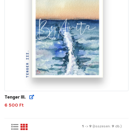
Tenger III.
6 500 Ft
1
->
9
(összesen:
9
db.)