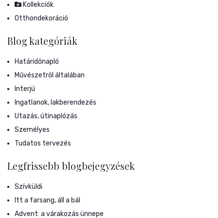
Kollekciók
Otthondekoráció
Blog kategóriák
Határidőnapló
Művészetről általában
Interjú
Ingatlanok, lakberendezés
Utazás, útinaplózás
Személyes
Tudatos tervezés
Legfrissebb blogbejegyzések
Szívküldi
Itt a farsang, áll a bál
Advent: a várakozás ünnepe