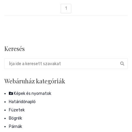
1
Keresés
Webáruház kategóriák
Képek és nyomatok
Határidőnapló
Füzetek
Bögrék
Párnák