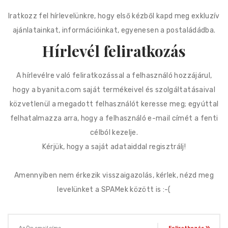
Iratkozz fel hírlevelünkre, hogy első kézből kapd meg exkluzív
ajánlatainkat, információinkat, egyenesen a postaládádba.
Hírlevél feliratkozás
A hírlevélre való feliratkozással a felhasználó hozzájárul,
hogy a byanita.com saját termékeivel és szolgáltatásaival
közvetlenül a megadott felhasználót keresse meg; egyúttal
felhatalmazza arra, hogy a felhasználó e-mail címét a fenti
célból kezelje.
Kérjük, hogy a saját adataiddal regisztrálj!
Amennyiben nem érkezik visszaigazolás, kérlek, nézd meg
levelünket a SPAMek között is :-(
Feliratkozás