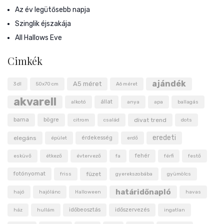
Az év legütősebb napja
Szinglik éjszakája
All Hallows Eve
Cimkék
ajándék
A5 méret
3 dl
50x70 cm
A6 méret
akvarell
állat
alkotó
anya
apa
ballagás
barna
bögre
divat trend
citrom
család
dots
eredeti
elegáns
érdekesség
épület
erdő
fehér
esküvő
étkező
évtervező
fa
férfi
festő
fotónyomat
füzet
friss
gyerekszobába
gyümölcs
határidőnapló
hajó
hajólánc
Halloween
havas
időbeosztás
időszervezés
ház
hullám
ingatlan