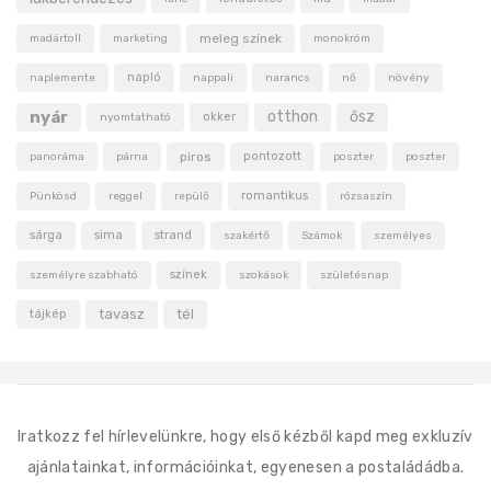
meleg színek
madártoll
marketing
monokróm
napló
naplemente
nappali
narancs
nő
növény
nyár
otthon
ősz
okker
nyomtatható
piros
pontozott
panoráma
párna
poszter
poszter
romantikus
Pünkösd
reggel
repülő
rózsaszín
sárga
sima
strand
szakértő
Számok
személyes
színek
személyre szabható
szokások
születésnap
tavasz
tél
tájkép
Iratkozz fel hírlevelünkre, hogy első kézből kapd meg exkluzív
ajánlatainkat, információinkat, egyenesen a postaládádba.