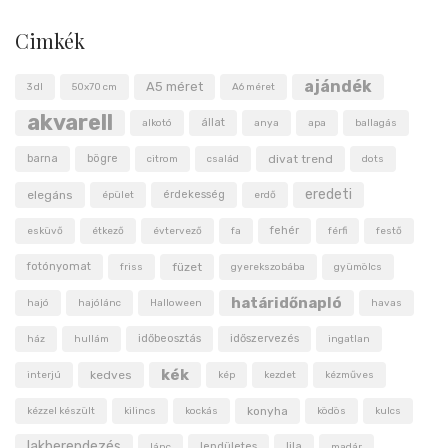
Cimkék
ajándék
A5 méret
3 dl
50x70 cm
A6 méret
akvarell
állat
alkotó
anya
apa
ballagás
barna
bögre
divat trend
citrom
család
dots
eredeti
elegáns
érdekesség
épület
erdő
fehér
esküvő
étkező
évtervező
fa
férfi
festő
fotónyomat
füzet
friss
gyerekszobába
gyümölcs
határidőnapló
hajó
hajólánc
Halloween
havas
időbeosztás
időszervezés
ház
hullám
ingatlan
kék
kedves
interjú
kép
kezdet
kézműves
konyha
kézzel készült
kilincs
kockás
ködös
kulcs
lakberendezés
lendületes
lila
lánc
madár