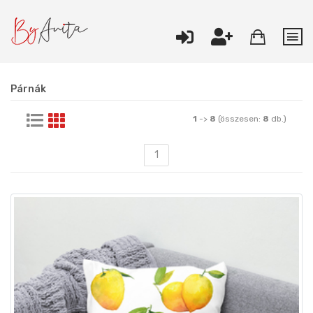
Párnák
1
->
8
(összesen:
8
db.)
1