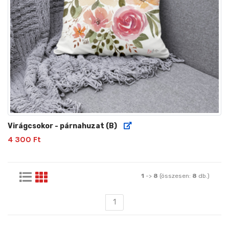
Virágcsokor - párnahuzat (B)
4 300 Ft
1
->
8
(összesen:
8
db.)
1