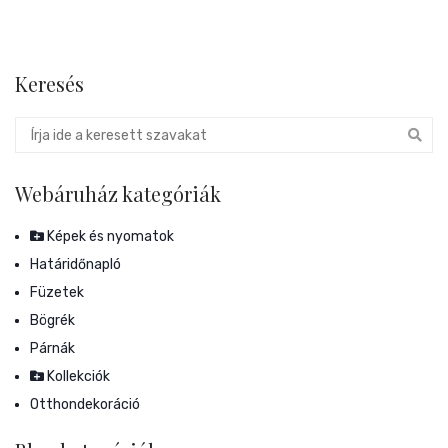
Keresés
Webáruház kategóriák
Képek és nyomatok
Határidőnapló
Füzetek
Bögrék
Párnák
Kollekciók
Otthondekoráció