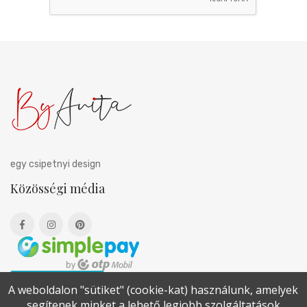
egy csipetnyi design
Közösségi média
Elállási nyilatkozat
A weboldalon "sütiket" (cookie-kat) használunk, amelyek
segítenek minket a lehető legjobb szolgáltatások