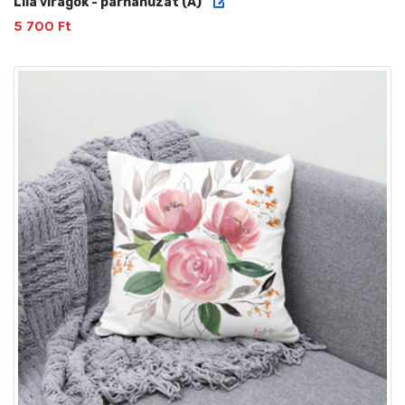
Lila virágok - párnahuzat (A)
5 700 Ft