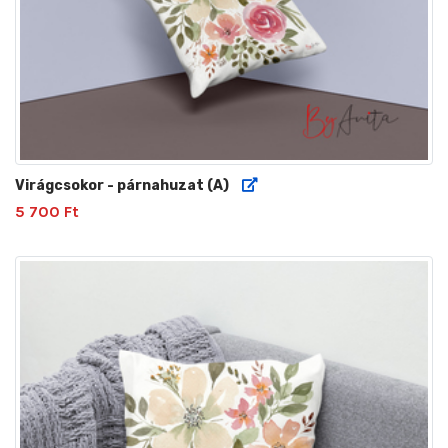
Virágcsokor - párnahuzat (A)
5 700 Ft