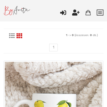
1
->
8
(összesen:
8
db.)
1