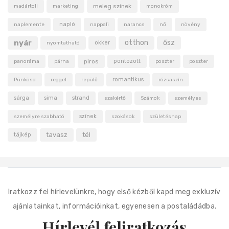
meleg színek
madártoll
marketing
monokróm
napló
naplemente
nappali
narancs
nő
növény
nyár
otthon
ősz
okker
nyomtatható
piros
pontozott
panoráma
párna
poszter
poszter
romantikus
Pünkösd
reggel
repülő
rózsaszín
sárga
sima
strand
szakértő
Számok
személyes
színek
személyre szabható
szokások
születésnap
tavasz
tél
tájkép
Iratkozz fel hírlevelünkre, hogy első kézből kapd meg exkluzív
ajánlatainkat, információinkat, egyenesen a postaládádba.
Hírlevél feliratkozás