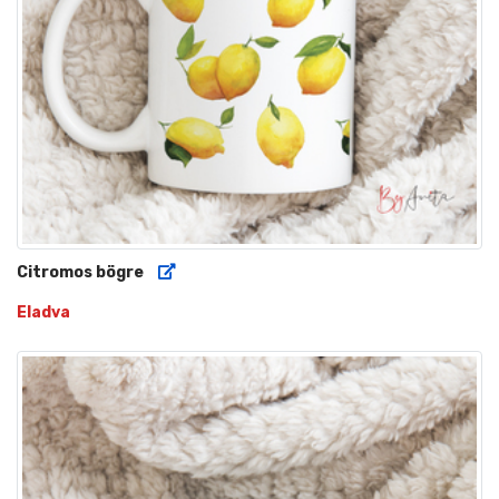
Citromos bögre
Eladva