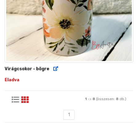
Virágcsokor - bögre
Eladva
1
->
8
(összesen:
8
db.)
1