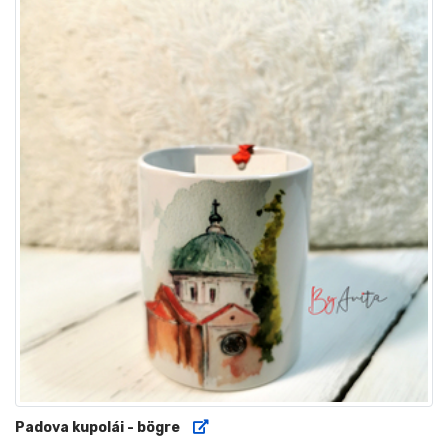
Padova kupolái - bögre