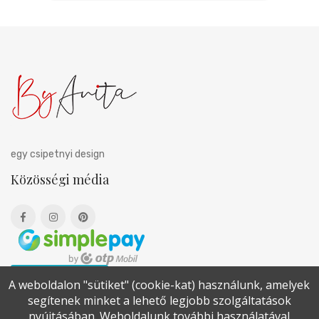
egy csipetnyi design
Közösségi média
Elállási nyilatkozat
A weboldalon "sütiket" (cookie-kat) használunk, amelyek
segítenek minket a lehető legjobb szolgáltatások
nyújtásában. Weboldalunk további használatával