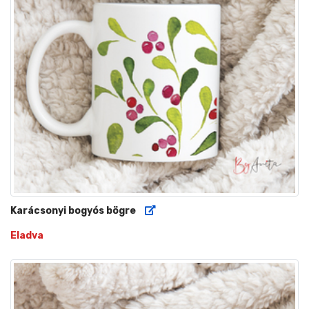
Karácsonyi bogyós bögre
Eladva