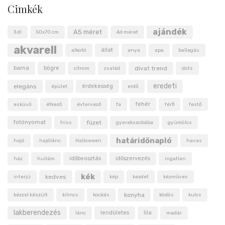
Cimkék
ajándék
A5 méret
3 dl
50x70 cm
A6 méret
akvarell
állat
alkotó
anya
apa
ballagás
barna
bögre
divat trend
citrom
család
dots
eredeti
elegáns
érdekesség
épület
erdő
fehér
esküvő
étkező
évtervező
fa
férfi
festő
fotónyomat
füzet
friss
gyerekszobába
gyümölcs
határidőnapló
hajó
hajólánc
Halloween
havas
időbeosztás
időszervezés
ház
hullám
ingatlan
kék
kedves
interjú
kép
kezdet
kézműves
konyha
kézzel készült
kilincs
kockás
ködös
kulcs
lakberendezés
lendületes
lila
lánc
madár