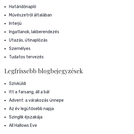
Határidőnapló
Művészetről általában
Interjú
Ingatlanok, lakberendezés
Utazás, útinaplózás
Személyes
Tudatos tervezés
Legfrissebb blogbejegyzések
Szívküldi
Itt a farsang, áll a bál
Advent: a várakozás ünnepe
Az év legütősebb napja
Szinglik éjszakája
All Hallows Eve