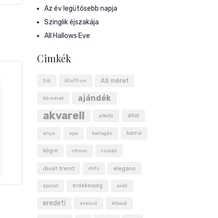
Az év legütősebb napja
Szinglik éjszakája
All Hallows Eve
Cimkék
A5 méret
3 dl
50x70 cm
ajándék
A6 méret
akvarell
állat
alkotó
barna
anya
apa
ballagás
bögre
citrom
család
divat trend
elegáns
dots
érdekesség
épület
erdő
eredeti
esküvő
étkező