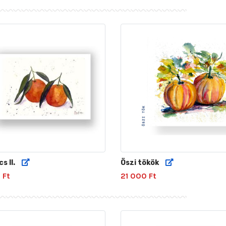
s II.
Öszi tökök
 Ft
21 000 Ft