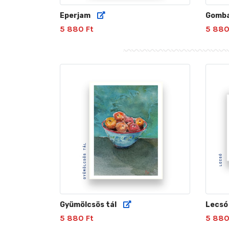
Eperjam
Gomba 
5 880 Ft
5 880
Gyümölcsös tál
Lecsó
5 880 Ft
5 880