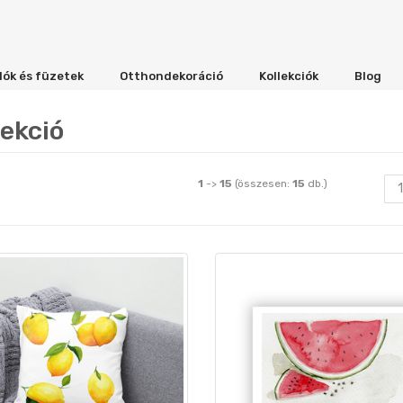
lók és füzetek
Otthondekoráció
Kollekciók
Blog
lekció
1
->
15
(összesen:
15
db.)
1