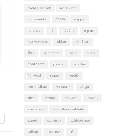
meleg színek
monokróm
napló
naplemente
nappali
nyár
narancs
nő
növény
otthon
okker
nyomtatható
ősz
piros
panoráma
párna
pontozott
poszter
poszter
Pünkösd
reggel
repülő
romantikus
sárga
rózsaszín
sima
strand
szakértő
Számok
személyes
személyre szabható
színek
szokások
születésnap
tavasz
tél
tájkép