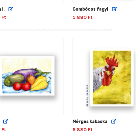
I.
Gombócos fagyi
 Ft
5 880 Ft
Mérges kakaska
 Ft
5 880 Ft