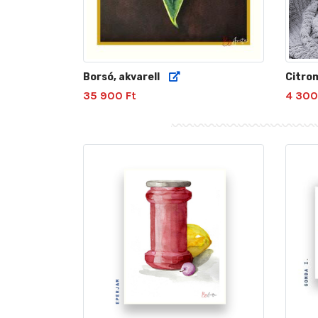
Borsó, akvarell
Citro
35 900 Ft
4 300