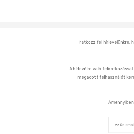
Iratkozz fel hírlevelünkre,
A hírlevélre való feliratkozássa
megadott felhasználót keres
Amennyiben n