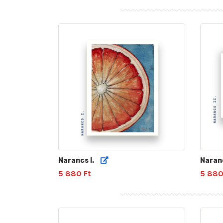
Narancs I.
Naranc
5 880 Ft
5 880