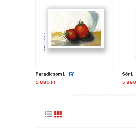
Paradicsom I.
Sör I.
5 880 Ft
5 880