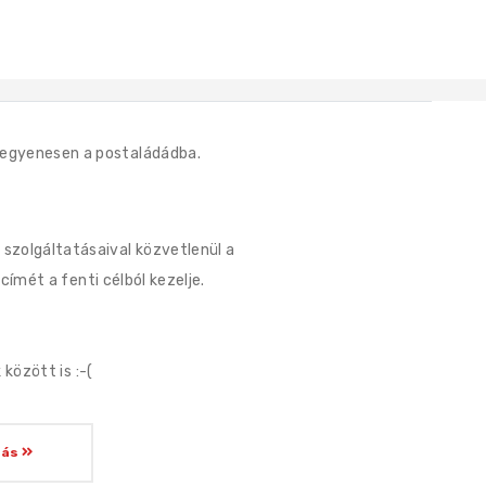
t, egyenesen a postaládádba.
s szolgáltatásaival közvetlenül a
ímét a fenti célból kezelje.
között is :-(
zás