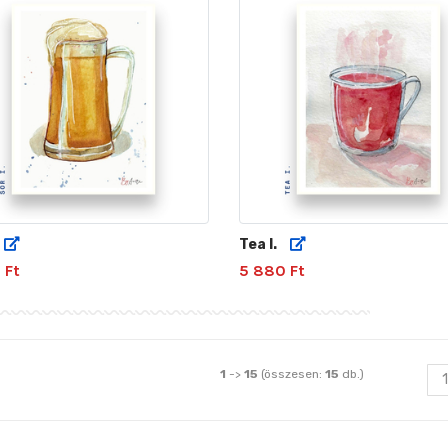
Tea I.
 Ft
5 880 Ft
1
->
15
(összesen:
15
db.)
1