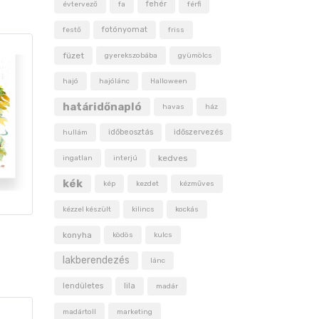
fehér
évtervező
fa
férfi
fotónyomat
festő
friss
füzet
gyerekszobába
gyümölcs
hajó
hajólánc
Halloween
határidőnapló
havas
ház
időbeosztás
időszervezés
hullám
kedves
ingatlan
interjú
kék
kép
kezdet
kézműves
kézzel készült
kilincs
kockás
konyha
ködös
kulcs
lakberendezés
lánc
lendületes
lila
madár
madártoll
marketing