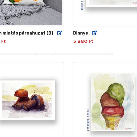
m mintás párnahuzat (B)
Dinnye
 Ft
5 880 Ft