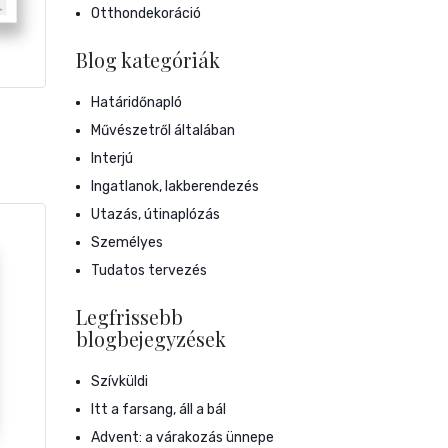
Otthondekoráció
Blog kategóriák
Határidőnapló
Művészetről általában
Interjú
Ingatlanok, lakberendezés
Utazás, útinaplózás
Személyes
Tudatos tervezés
Legfrissebb
blogbejegyzések
Szívküldi
Itt a farsang, áll a bál
Advent: a várakozás ünnepe