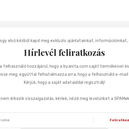
 hogy első kézből kapd meg exkluzív ajánlatainkat, információinka
Hírlevél feliratkozás
l a felhasználó hozzájárul, hogy a byanita.com saját termékeivel é
se meg; egyúttal felhatalmazza arra, hogy a felhasználó e-mail c
Kérjük, hogy a saját adataiddal regisztrálj!
em érkezik visszaigazolás, kérlek, nézd meg levelünket a SPAMek 
Feliratko