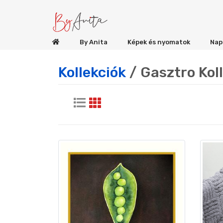
By Anita
Képek és nyomatok
Nap
Kollekciók
/ Gasztro Kol