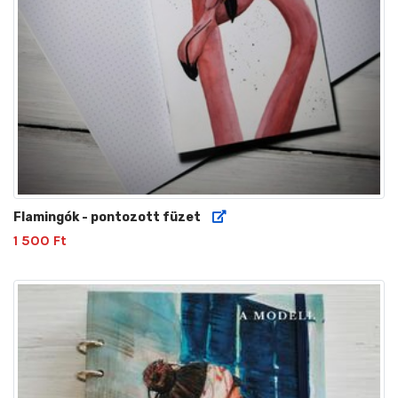
Flamingók - pontozott füzet
1 500 Ft