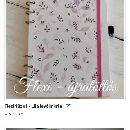
Flexi füzet - Lila levélminta
6 500 Ft