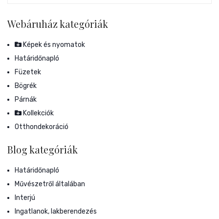
Webáruház kategóriák
Képek és nyomatok
Határidőnapló
Füzetek
Bögrék
Párnák
Kollekciók
Otthondekoráció
Blog kategóriák
Határidőnapló
Művészetről általában
Interjú
Ingatlanok, lakberendezés