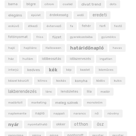
barna
bögre
divat trend
citrom
család
dots
eredeti
elegáns
érdekesség
épület
erdő
fehér
esküvő
étkező
évtervező
fa
férfi
festő
fotónyomat
füzet
friss
gyerekszobába
gyümölcs
határidőnapló
hajó
hajólánc
Halloween
havas
időbeosztás
időszervezés
ház
hullám
ingatlan
kék
kedves
interjú
kép
kezdet
kézműves
konyha
kézzel készült
kilincs
kockás
ködös
kulcs
lakberendezés
lendületes
lila
lánc
madár
meleg színek
madártoll
marketing
monokróm
napló
naplemente
nappali
narancs
nő
növény
nyár
otthon
ősz
okker
nyomtatható
piros
pontozott
panoráma
párna
poszter
poszter