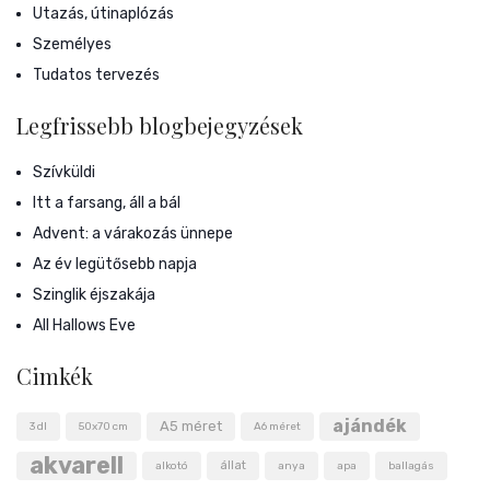
Utazás, útinaplózás
Személyes
Tudatos tervezés
Legfrissebb blogbejegyzések
Szívküldi
Itt a farsang, áll a bál
Advent: a várakozás ünnepe
Az év legütősebb napja
Szinglik éjszakája
All Hallows Eve
Cimkék
ajándék
A5 méret
3 dl
50x70 cm
A6 méret
akvarell
állat
alkotó
anya
apa
ballagás