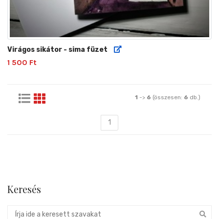
Virágos sikátor - sima füzet
1 500 Ft
1
->
6
(összesen:
6
db.)
1
Keresés