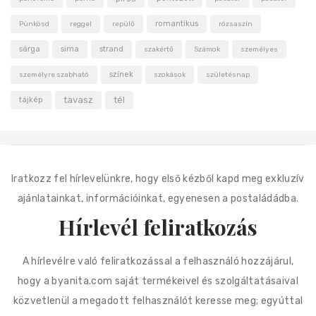
romantikus
Pünkösd
reggel
repülő
rózsaszín
sárga
sima
strand
szakértő
Számok
személyes
színek
személyre szabható
szokások
születésnap
tavasz
tél
tájkép
Iratkozz fel hírlevelünkre, hogy első kézből kapd meg exkluzív
ajánlatainkat, információinkat, egyenesen a postaládádba.
Hírlevél feliratkozás
A hírlevélre való feliratkozással a felhasználó hozzájárul,
hogy a byanita.com saját termékeivel és szolgáltatásaival
közvetlenül a megadott felhasználót keresse meg; egyúttal